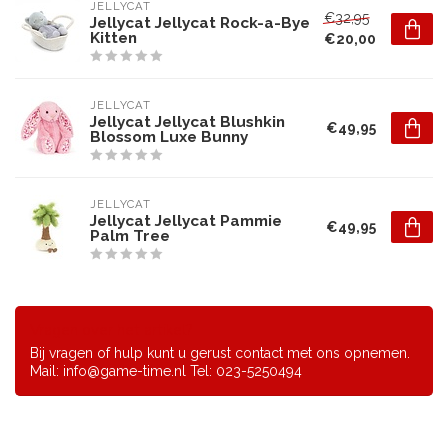
JELLYCAT
€32,95
Jellycat Jellycat Rock-a-Bye
Kitten
€20,00
JELLYCAT
Jellycat Jellycat Blushkin
€49,95
Blossom Luxe Bunny
JELLYCAT
Jellycat Jellycat Pammie
€49,95
Palm Tree
Vragen over het artikel?
Bij vragen of hulp kunt u gerust contact met ons opnemen.
Mail:
info@game-time.nl
Tel: 023-5250494