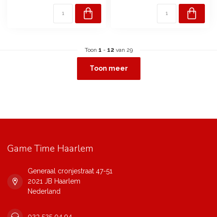
Toon
1
-
12
van 29
Toon meer
Game Time Haarlem
Generaal cronjestraat 47-51
2021 JB Haarlem
Nederland
023 525 04 94