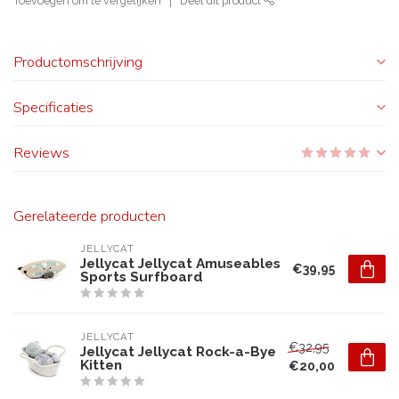
Toevoegen om te vergelijken
Deel dit product
Productomschrijving
Specificaties
Reviews
Gerelateerde producten
JELLYCAT
Jellycat Jellycat Amuseables
€39,95
Sports Surfboard
JELLYCAT
€32,95
Jellycat Jellycat Rock-a-Bye
Kitten
€20,00