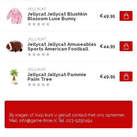
JELLYCAT
Jellycat Jellycat Blushkin
€49,95
Blossom Luxe Bunny
JELLYCAT
Jellycat Jellycat Amuseables
€44,95
Sports American Football
JELLYCAT
Jellycat Jellycat Pammie
€49,95
Palm Tree
Vragen over het artikel?
Bij vragen of hulp kunt u gerust contact met ons opnemen.
Mail:
info@game-time.nl
Tel: 023-5250494