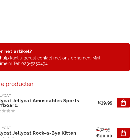
r het artikel?
f hulp kunt u gerust contact met ons opnemen. Mail:
ime.nl
Tel: 023-5250494
de producten
LYCAT
llycat Jellycat Amuseables Sports
€39,95
rfboard
LYCAT
€32,95
lycat Jellycat Rock-a-Bye Kitten
€20,00