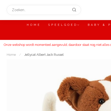
HOME
SPEELGOED
BABY & 
Onze webshop wordt momenteel aangevuld, daardoor staat nog niet alles on
Home
/
Jellycat Albert Jack Russel