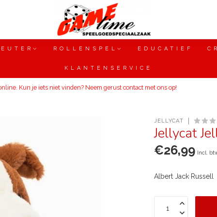
PEUTER
ROLLENSPEL
EDUCATIEF
C
KLANTENSERVICE
line. Kun je iets niet vinden? Neem gerust contact met ons op!
JELLYCAT
Jellycat Je
€26,99
Incl. bt
Albert Jack Russell