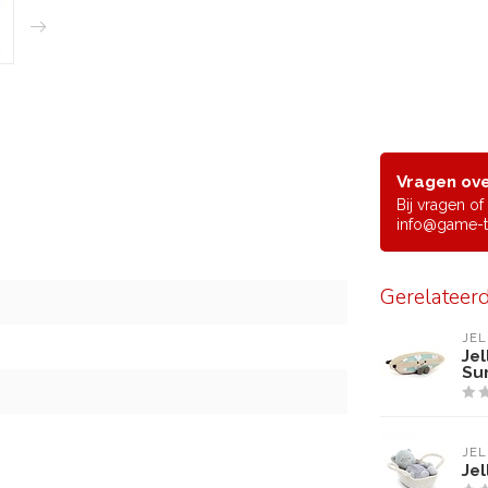
Vragen ove
Bij vragen o
info@game-t
Gerelateer
JEL
Je
Su
JEL
Jel