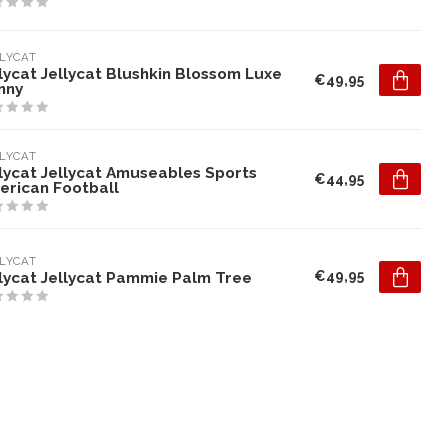
LYCAT
lycat Jellycat Blushkin Blossom Luxe
€49,95
nny
LYCAT
llycat Jellycat Amuseables Sports
€44,95
erican Football
LYCAT
€49,95
llycat Jellycat Pammie Palm Tree