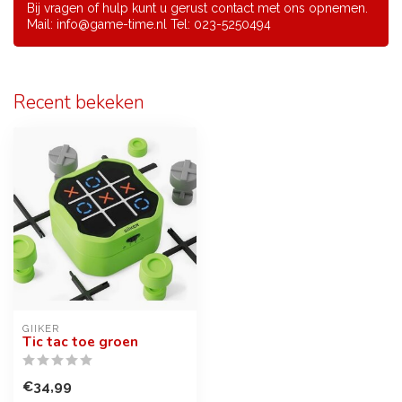
Bij vragen of hulp kunt u gerust contact met ons opnemen.
Mail:
info@game-time.nl
Tel: 023-5250494
Recent bekeken
GIIKER
Tic tac toe groen
€34,99