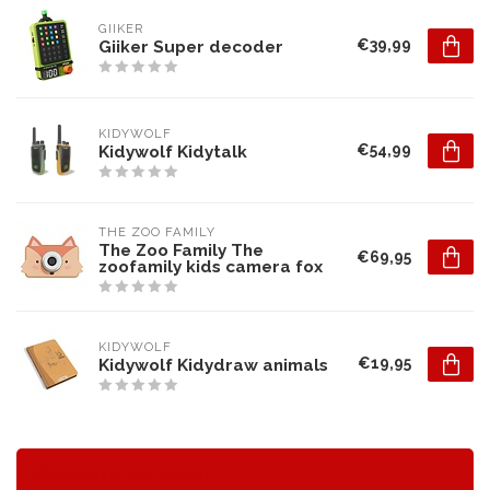
GIIKER
€39,99
Giiker Super decoder
KIDYWOLF
€54,99
Kidywolf Kidytalk
THE ZOO FAMILY
The Zoo Family The
€69,95
zoofamily kids camera fox
KIDYWOLF
€19,95
Kidywolf Kidydraw animals
Vragen over het artikel?