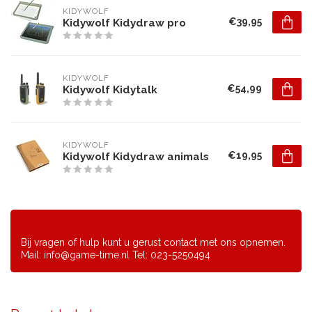
KIDYWOLF
€39,95
Kidywolf Kidydraw pro
KIDYWOLF
€54,99
Kidywolf Kidytalk
KIDYWOLF
€19,95
Kidywolf Kidydraw animals
Vragen over het artikel?
Bij vragen of hulp kunt u gerust contact met ons opnemen.
Mail:
info@game-time.nl
Tel: 023-5250494