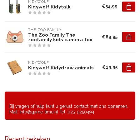
KIDYWOLF
€54,99
Kidywolf Kidytalk
THE ZOO FAMILY
The Zoo Family The
€69,95
zoofamily kids camera fox
KIDYWOLF
€19,95
Kidywolf Kidydraw animals
Vragen over het artikel?
Bij vragen of hulp kunt u gerust contact met ons opnemen.
Mail:
info@game-time.nl
Tel: 023-5250494
Recent bekeken