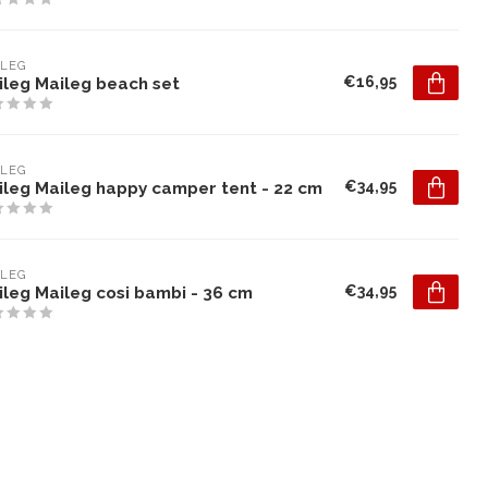
ILEG
€16,95
ileg Maileg beach set
ILEG
€34,95
ileg Maileg happy camper tent - 22 cm
ILEG
€34,95
leg Maileg cosi bambi - 36 cm