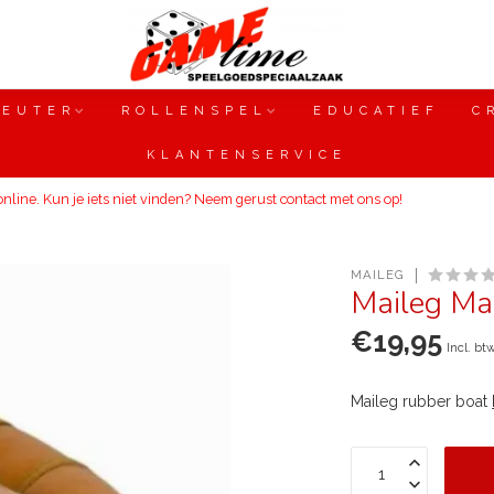
PEUTER
ROLLENSPEL
EDUCATIEF
C
KLANTENSERVICE
line. Kun je iets niet vinden? Neem gerust contact met ons op!
MAILEG
Maileg Mai
€19,95
Incl. bt
Maileg rubber boat