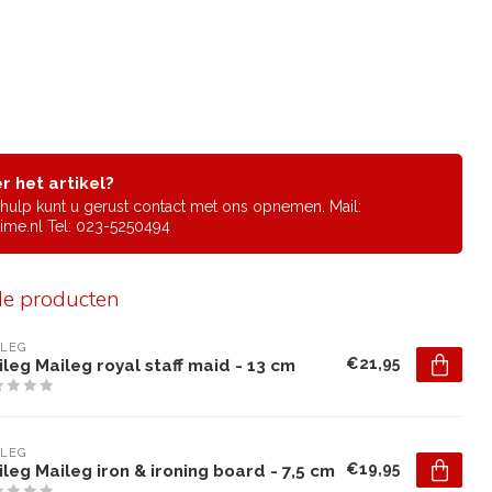
r het artikel?
f hulp kunt u gerust contact met ons opnemen. Mail:
ime.nl
Tel: 023-5250494
de producten
ILEG
€21,95
leg Maileg royal staff maid - 13 cm
ILEG
€19,95
leg Maileg iron & ironing board - 7,5 cm