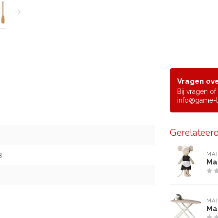
Vragen ove
Bij vragen o
info@game-t
Gerelateer
MA
3
Mai
MA
Mai