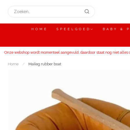
HOME
SPEELGOED
BABY & 
Onze webshop wordt momenteel aangevuld, daardoor staat nog niet alles on
Home
/
Maileg rubber boat