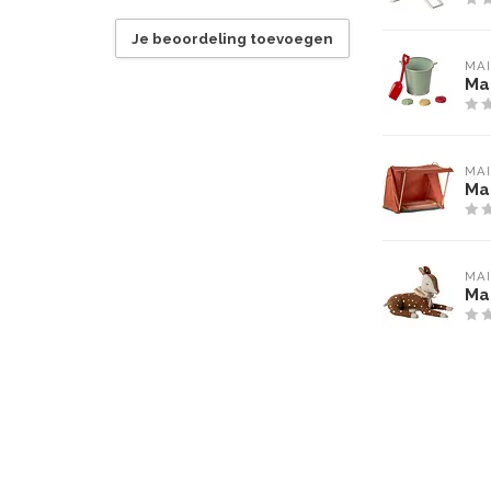
Je beoordeling toevoegen
MA
Ma
MA
Ma
MA
Mai