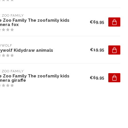
 ZOO FAMILY
e Zoo Family The zoofamily kids
€69,95
mera fox
DYWOLF
€19,95
dywolf Kidydraw animals
 ZOO FAMILY
e Zoo Family The zoofamily kids
€69,95
mera giraffe