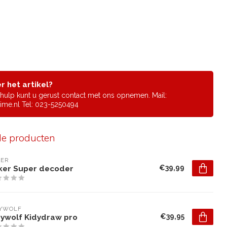
r het artikel?
f hulp kunt u gerust contact met ons opnemen. Mail:
ime.nl
Tel: 023-5250494
de producten
KER
€39,99
iker Super decoder
DYWOLF
€39,95
dywolf Kidydraw pro