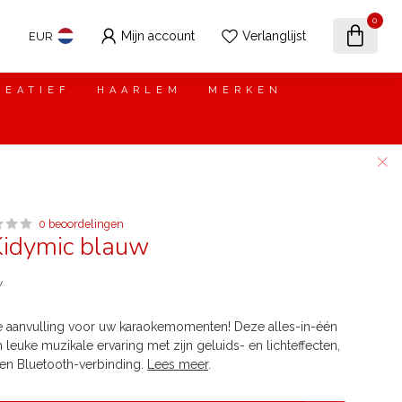
0
Mijn account
Verlanglijst
EUR
REATIEF
HAARLEM
MERKEN
0 beoordelingen
Kidymic blauw
w
le aanvulling voor uw karaokemomenten! Deze alles-in-één
leuke muzikale ervaring met zijn geluids- en lichteffecten,
en Bluetooth-verbinding.
Lees meer
.