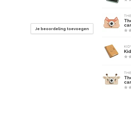
THE
Th
ca
Je beoordeling toevoegen
KI
Ki
THE
Th
ca