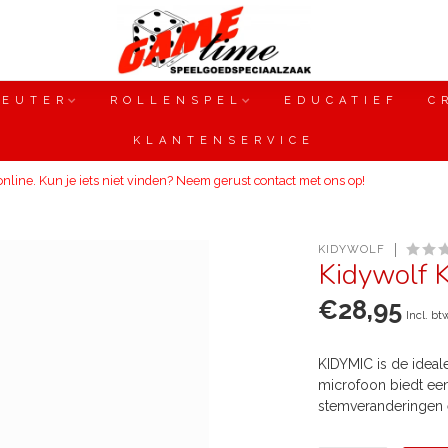
PEUTER
ROLLENSPEL
EDUCATIEF
C
KLANTENSERVICE
line. Kun je iets niet vinden? Neem gerust contact met ons op!
KIDYWOLF
Kidywolf 
€28,95
Incl. bt
KIDYMIC is de idea
microfoon biedt een 
stemveranderingen 