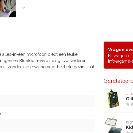
Vragen ove
 alles-in-één microfoon biedt een leuke
Bij vragen o
deringen en Bluetooth-verbinding. Uw kinderen
info@game-t
uitzonderlijke ervaring voor het hele gezin. Laat
Gerelateer
GII
Gi
5
KI
Ki