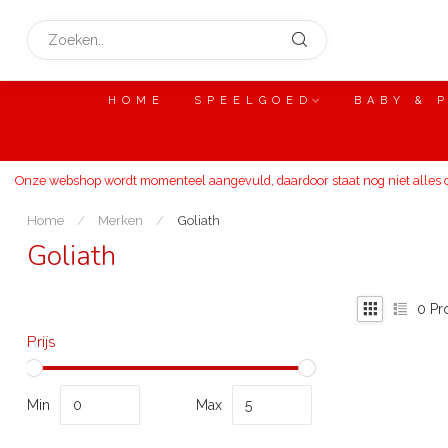
HOME
SPEELGOED
BABY & 
Onze webshop wordt momenteel aangevuld, daardoor staat nog niet alles on
Home
/
Merken
/
Goliath
Goliath
0
Pr
Prijs
Min
Max