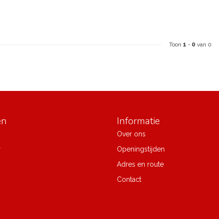
Toon
1
-
0
van 0
ën
Informatie
Over ons
r
Openingstijden
Adres en route
Contact