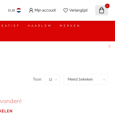
0
Mijn account
Verlanglijst
EUR
REATIEF
HAARLEM
MERKEN
Toon:
evonden!
KELEN