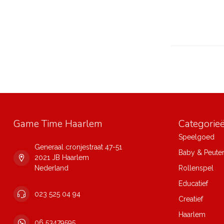
Game Time Haarlem
Categorie
Speelgoed
Generaal cronjestraat 47-51
Baby & Peute
2021 JB Haarlem
Nederland
Rollenspel
Educatief
023 525 04 94
Creatief
Haarlem
06 53479595